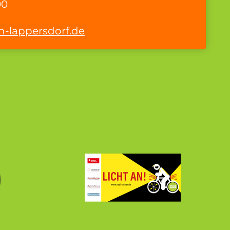
00
-lappersdorf.de