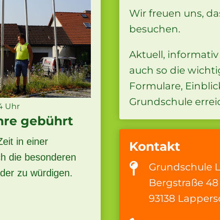
Wir freuen uns, d
besuchen.
Aktuell, informativ
auch so die wicht
Formulare, Einblic
Grundschule errei
4 Uhr
re gebührt
eit in einer
Kontakt
ch die besonderen
Grundschule 
der zu würdigen.
Bergstraße 48
re
93138 Lappers
em