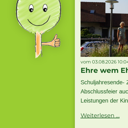
vom 03.08.2026 10:0
Ehre wem Eh
Schuljahresende- Z
Abschlussfeier au
Leistungen der Kin
Eh
Weiterlesen …
w