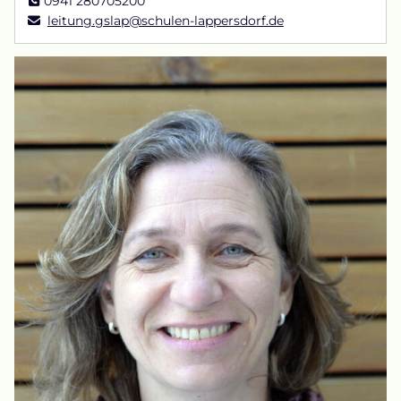
0941 280705200
leitung.gslap@schulen-lappersdorf.de