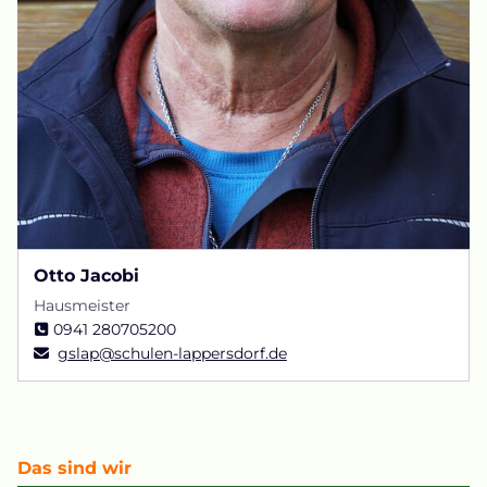
Otto Jacobi
Hausmeister
0941 280705200
gslap@schulen-lappersdorf.de
Das sind wir