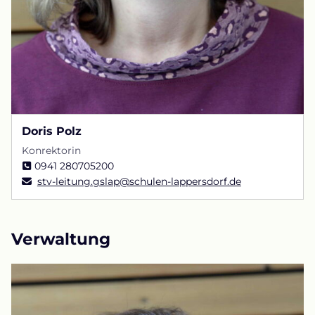
Doris Polz
Konrektorin
0941 280705200
stv-leitung.gslap@schulen-lappersdorf.de
Verwaltung