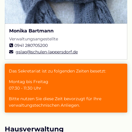
Monika Bartmann
Verwaltungsangestellte
0941 280705200
gslap@schulen-lappersdorf.de
Das Sekretariat ist zu folgenden Zeiten besetzt:
Montag bis Freitag
07:30 - 11:30 Uhr
Bitte nutzen Sie diese Zeit bevorzugt für Ihre
verwaltungstechnischen Anliegen.
Hausverwaltung