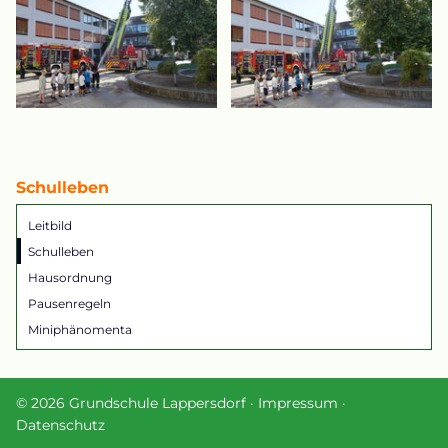
Schulleben
Navigation
Leitbild
überspringen
Schulleben
Hausordnung
Pausenregeln
Miniphänomenta
© 2026 Grundschule Lappersdorf ·
Impressum
·
Datenschutz