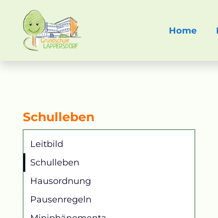
Navigation
Home
übersprin
Schulleben
Navigation
Leitbild
überspringen
Schulleben
Hausordnung
Pausenregeln
Miniphänomenta