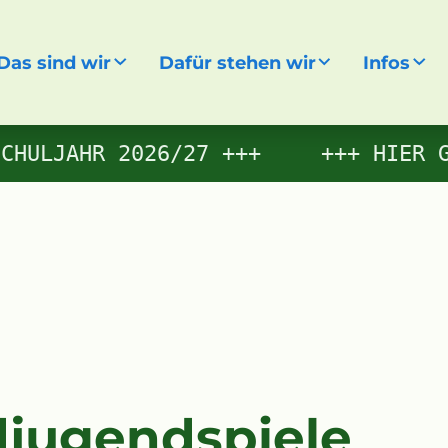
Das sind wir
Dafür stehen wir
Infos
gen
CHULJAHR 2026/27
HIER G
djugendspiele