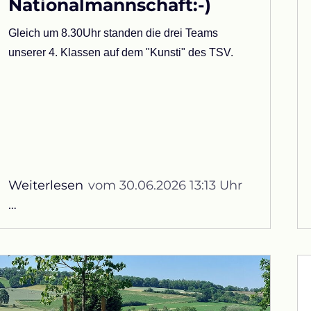
Nationalmannschaft:-)
Gleich um 8.30Uhr standen die drei Teams
unserer 4. Klassen auf dem "Kunsti" des TSV.
Weiterlesen
vom 30.06.2026 13:13 Uhr
Motivierter
…
als
die
deutsche
Nationalmannschaft:-)