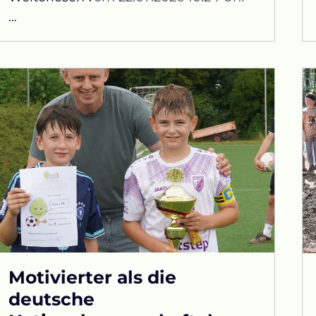
Ausflug
…
zur
„Alten
Dame“
auf
dem
Sallerner
Mühlberg
Motivierter als die
deutsche