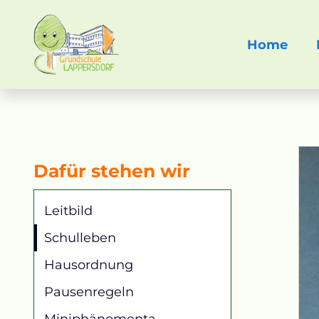
Navigation
Home
übersprin
Dafür stehen wir
Navigation
Leitbild
überspringen
Schulleben
Hausordnung
Pausenregeln
Miniphänomenta