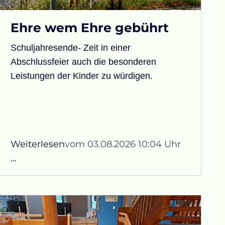
Ehre wem Ehre gebührt
Schuljahresende- Zeit in einer
Abschlussfeier auch die besonderen
Leistungen der Kinder zu würdigen.
Weiterlesen
vom 03.08.2026 10:04 Uhr
Ehre
…
wem
Ehre
gebührt