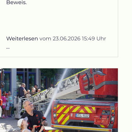
Beweis.
Weiterlesen
vom 23.06.2026 15:49 Uhr
Wer
…
liest
an
der
GS
Lappersdorf
am
besten?